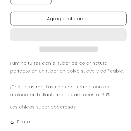
Reducir
Aumentar
cantidad
cantidad
para
para
Agregar al carrito
SAVING
SAVING
THE
THE
WORLD
WORLD
PRESSED
PRESSED
POWER
POWER
BLUSH
BLUSH
Ilumina tu tez con el rubor de color natural
perfecto en un rubor en polvo suave y edificable.
¡Dale a tus mejillas un rubor natural con este
melocotón brillante mate para construir! 🍑
Las chicas super poderosas
Share