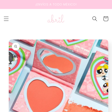
Ir
¡ENVÍOS A TODO MÉXICO!
directamente
al contenido
Carrit
Ir
directamente
a la
información
del producto