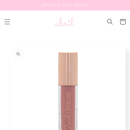
Ir
¡ENVÍOS A TODO MÉXICO!
directamente
al contenido
Carrit
Ir
directamente
a la
información
del producto