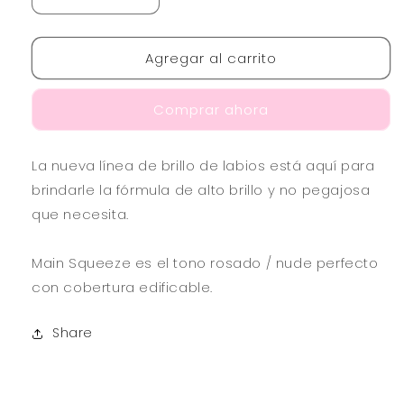
Reducir
Aumentar
cantidad
cantidad
para
para
Agregar al carrito
MAIN
MAIN
SQUEEZE
SQUEEZE
-
-
Comprar ahora
17
17
ULTRA
ULTRA
DAZZLE
DAZZLE
La nueva línea de brillo de labios está aquí para
LIPGLOSS
LIPGLOSS
brindarle la fórmula de alto brillo y no pegajosa
que necesita.
Main Squeeze es el tono rosado / nude perfecto
con cobertura edificable.
Share