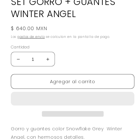
SET GORRO + GUANTES
WINTER ANGEL
Precio
$ 640.00 MXN
habitual
Los
gastos de envío
se calculan en la pantalla de pago.
Cantidad
Reducir
Aumentar
cantidad
cantidad
para
para
Agregar al carrito
SET
SET
GORRO
GORRO
+
+
GUANTES
GUANTES
WINTER
WINTER
ANGEL
ANGEL
Gorro y guantes color Snowflake Grey Winter
Angel, con hermosos detalles.