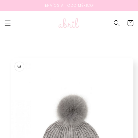
Ir
¡ENVÍOS A TODO MÉXICO!
directamente
al contenido
Carrit
Ir
directamente
a la
información
del producto