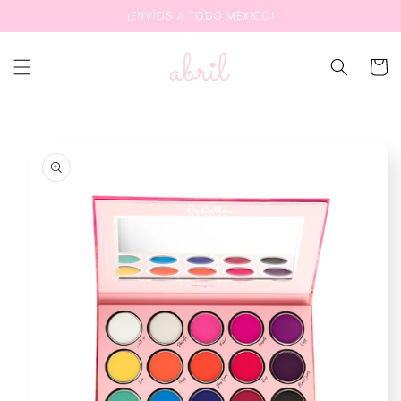
Ir
¡ENVÍOS A TODO MÉXICO!
directamente
al contenido
Carrit
Ir
directamente
a la
información
del producto