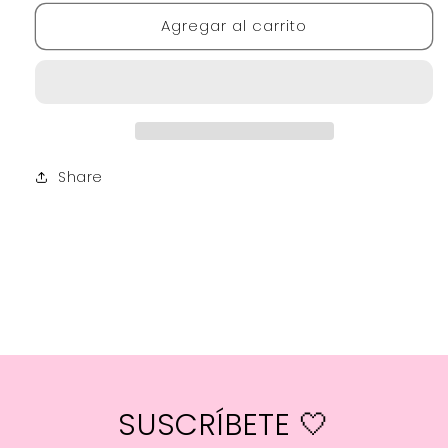
para
para
Agregar al carrito
DREAMING
DREAMING
IN
IN
COLOR
COLOR
Share
SUSCRÍBETE 🤍