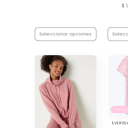
habitual
Pr
$ 
ha
Seleccionar opciones
Selecc
Oferta
EVERYDA