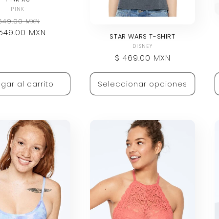
Proveedor:
PINK
ecio
Precio
649.00 MXN
549.00 MXN
bitual
de
STAR WARS T-SHIRT
oferta
Proveedor:
DISNEY
Precio
$ 469.00 MXN
habitual
gar al carrito
Seleccionar opciones