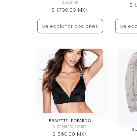
Proveedor:
GLOSSIER
Pr
$ 
Precio
$ 1,790.00 MXN
ha
habitual
Seleccionar opciones
Selecc
BRALETTE LEOPARDO
Proveedor:
VICTORIA´S SECRET
SU
Precio
$ 860.00 MXN