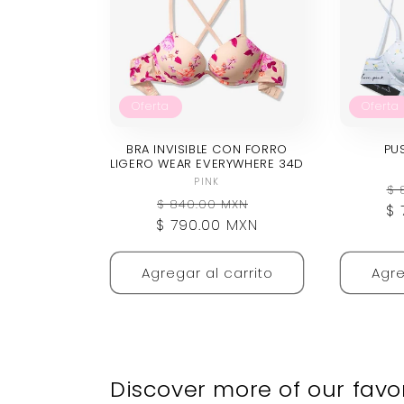
Oferta
Oferta
BRA INVISIBLE CON FORRO
PU
LIGERO WEAR EVERYWHERE 34D
Proveedor:
PINK
Pr
$ 
Precio
Precio
$ 840.00 MXN
$ 
ha
$ 790.00 MXN
habitual
de
oferta
Agregar al carrito
Agre
Discover more of our favo