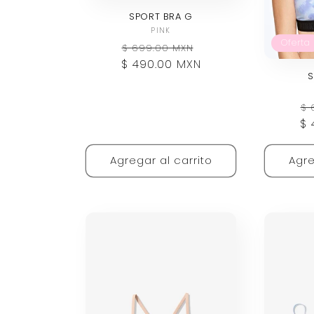
SPORT BRA G
Proveedor:
PINK
Oferta
Precio
Precio
$ 699.00 MXN
$ 490.00 MXN
habitual
de
S
oferta
Pr
$ 
$ 
ha
Agregar al carrito
Agre