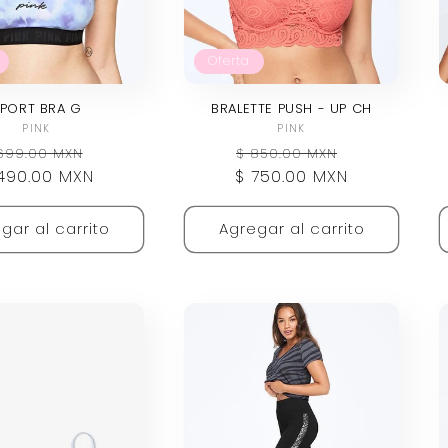
Oferta
PORT BRA G
BRALETTE PUSH - UP CH
Proveedor:
Proveedor:
PINK
PINK
ecio
Precio
Precio
Precio
699.00 MXN
$ 850.00 MXN
490.00 MXN
bitual
de
$ 750.00 MXN
habitual
de
oferta
oferta
gar al carrito
Agregar al carrito