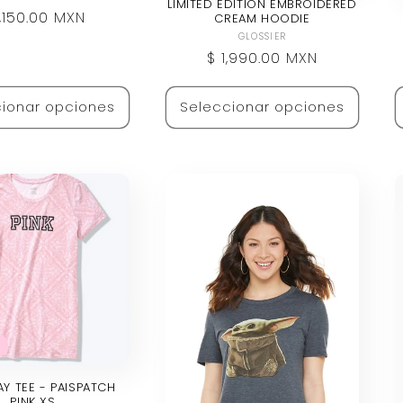
LIMITED EDITION EMBROIDERED
ecio
1,150.00 MXN
CREAM HOODIE
bitual
Proveedor:
GLOSSIER
Precio
$ 1,990.00 MXN
habitual
ionar opciones
Seleccionar opciones
Y TEE - PAISPATCH
PINK XS