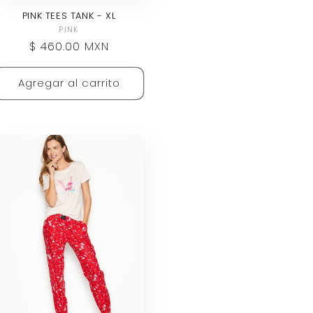
PINK TEES TANK - XL
Proveedor:
PINK
Precio
$ 460.00 MXN
habitual
Agregar al carrito