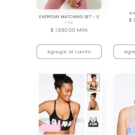
Pr
$ 
EVERYDAY MATCHING SET - S
$ 
ha
Proveedor:
PINK
Precio
$ 1,990.00 MXN
habitual
Agregar al carrito
Agre
Oferta