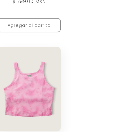
Precio
$ 799.00 MXN
habitual
Agregar al carrito