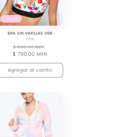
Oferta
BRA SIN VARILLAS 36B
Proveedor:
PINK
Precio
Precio
$ 890.00 MXN
$ 790.00 MXN
habitual
de
oferta
Agregar al carrito