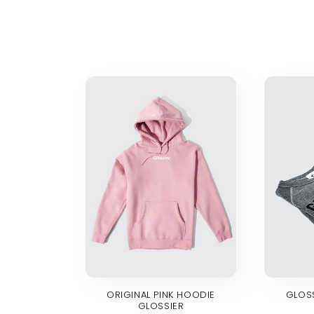
e
c
c
i
ó
n
:
ORIGINAL PINK HOODIE
GLOS
GLOSSIER