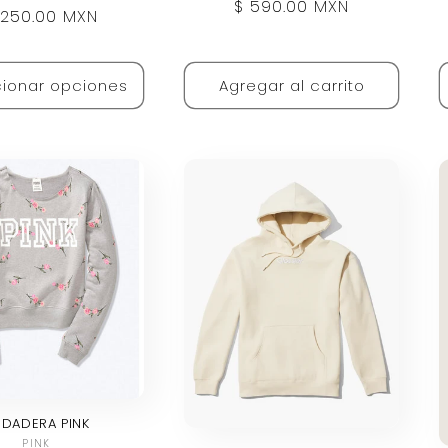
Precio
$ 590.00 MXN
ecio
1,250.00 MXN
habitual
bitual
ionar opciones
Agregar al carrito
DADERA PINK
Proveedor:
PINK