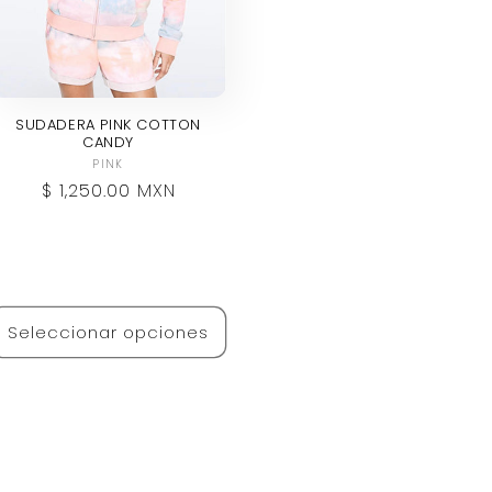
SUDADERA PINK COTTON
CANDY
Proveedor:
PINK
Precio
$ 1,250.00 MXN
habitual
Seleccionar opciones