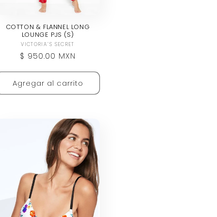
COTTON & FLANNEL LONG
LOUNGE PJS (S)
Proveedor:
VICTORIA´S SECRET
Precio
$ 950.00 MXN
habitual
Agregar al carrito