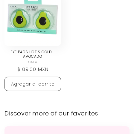
EYE PADS HOT & COLD -
AVOCADO
CALA
Proveedor:
Precio
$ 89.00 MXN
habitual
Agregar al carrito
Discover more of our favorites