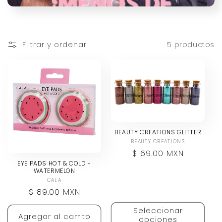
ó
n
Filtrar y ordenar
5 productos
:
BEAUTY CREATIONS GLITTER
BEAUTY CREATIONS
Proveedor:
Precio
$ 69.00 MXN
EYE PADS HOT & COLD -
habitual
WATERMELON
CALA
Proveedor:
Precio
$ 89.00 MXN
habitual
Seleccionar
Agregar al carrito
opciones